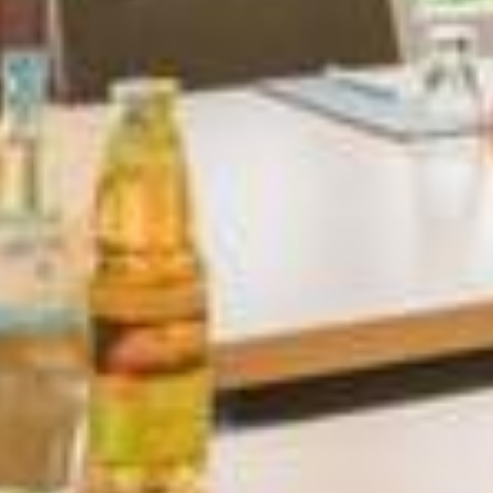
HOTEL
ROOMS
PACKAGES
SPA & WELLNESS
GOLF
GASTRONOMY