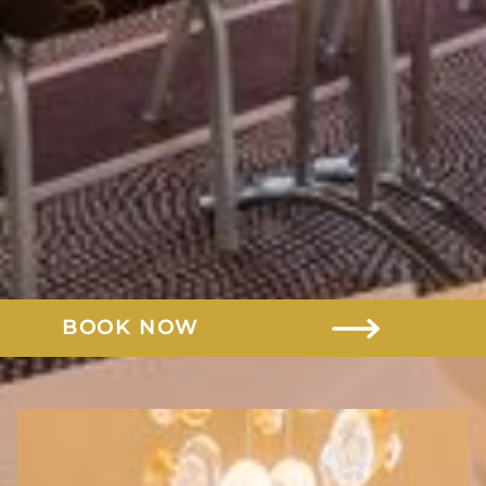
ROOMS
PACKAGES
SPA & WELLNESS
GOLF
GASTRONOMY
MEETING & EVENTS
GIFT VOUCHERS
BOOK NOW