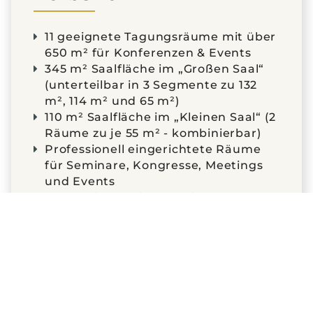
11 geeignete Tagungsräume mit über
650 m² für Konferenzen & Events
345 m² Saalfläche im „Großen Saal“
(unterteilbar in 3 Segmente zu 132
m², 114 m² und 65 m²)
110 m² Saalfläche im „Kleinen Saal“ (2
Räume zu je 55 m² - kombinierbar)
Professionell eingerichtete Räume
für Seminare, Kongresse, Meetings
und Events
Hotel mit 164 Zimmern in
verschiedenen Kategorien
Große Terrasse mit Blick auf den
angrenzenden Golfplatz
Mehr als 800 eigene und öffentliche
Parkplätze auf dem gesamten
umliegenden Gelände kostenfrei
vorhanden