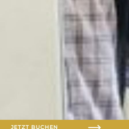
Hotel
Zimmer
Arrangements
Spa & Wellness
Golf
Gastronomie
Tagungen & Events
Gutscheine
JETZT BUCHEN