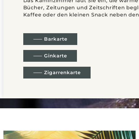
Das Kaminzimmer lädt Sie ein, die warme
Bücher, Zeitungen und Zeitschriften begl
Kaffee oder den kleinen Snack neben de
⸺ Barkarte
⸺ Ginkarte
⸺ Zigarrenkarte