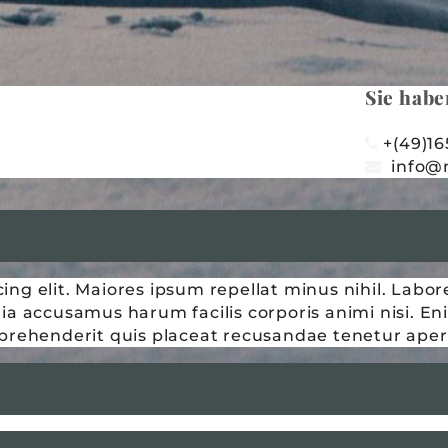
Sie habe
+(49)16

info@

ing elit. Maiores ipsum repellat minus nihil. Lab
 accusamus harum facilis corporis animi nisi. Eni
reprehenderit quis placeat recusandae tenetur ape