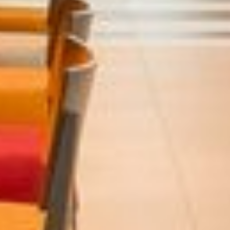
Hotel
Zimmer
Arrangements
Spa & Wellness
Golf
Gastronomie
Tagungen & Events